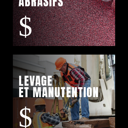
ABRASIFS
$
LEVAGE
ET MANUTENTION
$