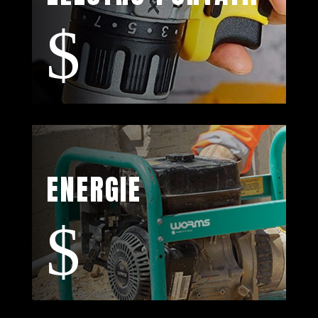
$
ENERGIE
$